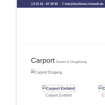
0 21 61 - 67 29 65
info@tischlerei-richardt.de
Carport
Garten & Umgebung
Carport Einfahrt
C