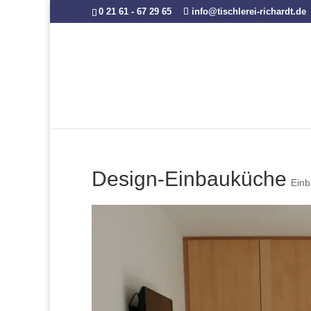
0 21 61 - 67 29 65
info@tischlerei-richardt.de
Design-Einbauküche
Ein