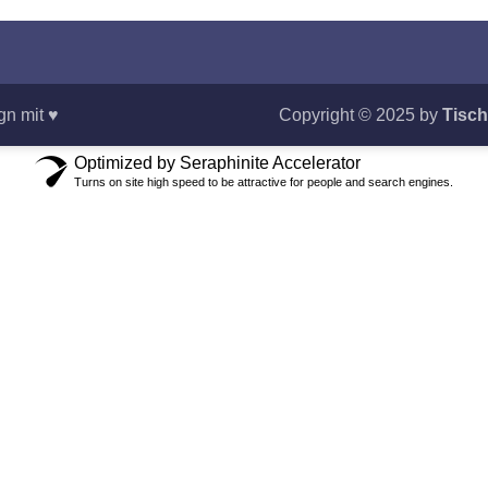
gn mit ♥
Copyright © 2025 by
Tisch
Optimized by Seraphinite Accelerator
Turns on site high speed to be attractive for people and search engines.