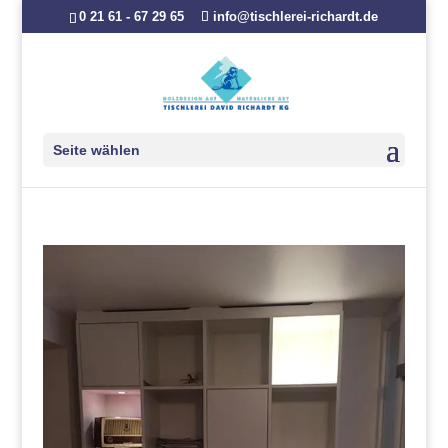
0 21 61 - 67 29 65
info@tischlerei-richardt.de
Seite wählen