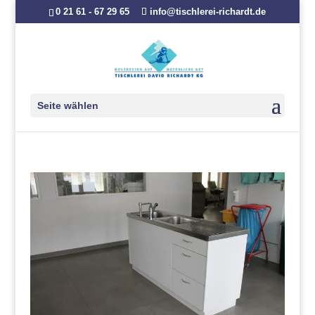
0 21 61 - 67 29 65
info@tischlerei-richardt.de
Seite wählen